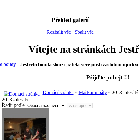
Přehled galerií
Rozbalit vše
Sbalit vše
Vítejte na stránkách Jest
Jestřebí bouda slouží již léta veřejnosti zásluhou úpickýc
Přijďte pobejt !!!
Domácí stránka
»
Maškarní bály
» 2013 - desátý
2013 - desátý
Řadit podle