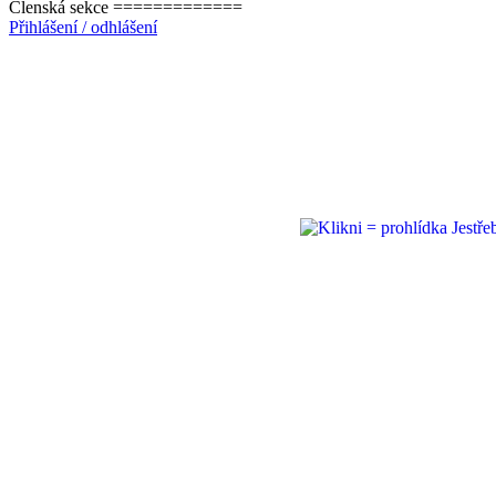
Členská sekce =============
Přihlášení / odhlášení