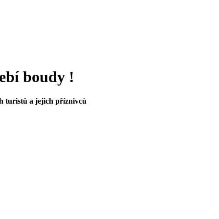
řebí boudy !
h turistů a jejich příznivců