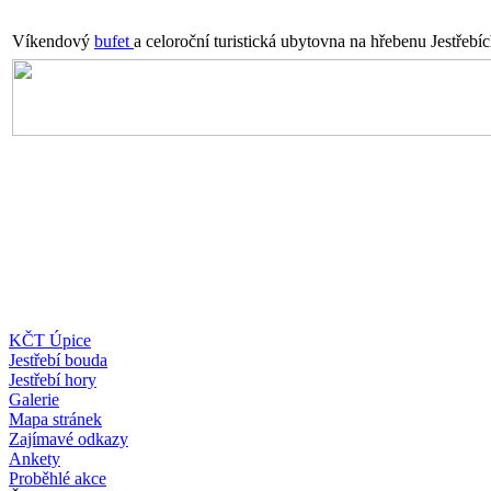
Víkendový
bufet
a celoroční turistická ubytovna na hřebenu Jestřebí
KČT Úpice
Jestřebí bouda
Jestřebí hory
Galerie
Mapa stránek
Zajímavé odkazy
Ankety
Proběhlé akce