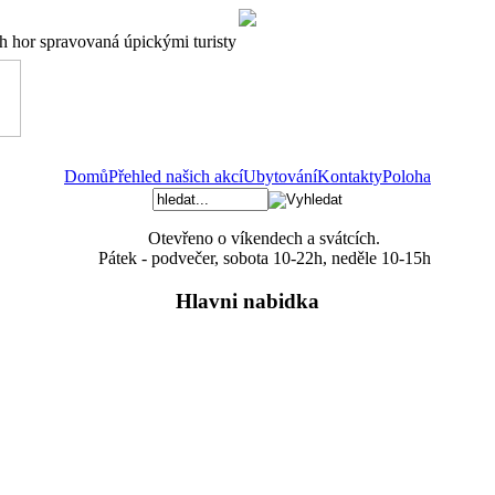
ch hor spravovaná úpickými turisty
Domů
Přehled našich akcí
Ubytování
Kontakty
Poloha
Otevřeno o víkendech a svátcích.
Pátek - podvečer, sobota 10-22h, neděle 10-15h
Hlavni nabidka