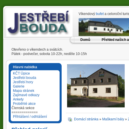
Víkendový
bufet
a celoroční tur
Domů
Přehled našich a
Otevřeno o víkendech a svátcích.
Pátek - podvečer, sobota 10-22h, neděle 10-15h
Hlavni nabidka
KČT Úpice
Jestřebí bouda
Jestřebí hory
Galerie
Mapa stránek
Zajímavé odkazy
Ankety
Proběhlé akce
Členská sekce
=============
Přihlášení / odhlášení
Domácí stránka
»
Maškarní bály
»