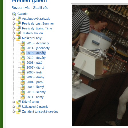
Přehled galerií
Rozbalit vše
Sbalit vše
Galerie
Autobusové zájezdy
Festivaly Last Summer
Festivaly Spring Time
Jestřebí bouda
Maškarní bály
2015 - dvanáctý
2014 - jedenáctý
2013 - desátý
2012 - devátý
2008 - pátý
2007 - čtvrtý
2006 - třetí
2005 - druhý
2004 - první
2009 - šestý
2010 - sedmý
2011 - osmý
Různé akce
Uživatelské galerie
Zahájení turistické sezóny