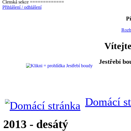
Členská sekce =============
Přihlášení / odhlášení
Př
Rozb
Vítejt
Jestřebí bo
Domácí st
2013 - desátý