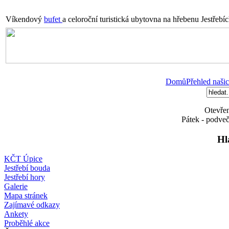
Víkendový
bufet
a celoroční turistická ubytovna na hřebenu Jestřebí
Domů
Přehled našic
Otevřen
Pátek - podveč
Hl
KČT Úpice
Jestřebí bouda
Jestřebí hory
Galerie
Mapa stránek
Zajímavé odkazy
Ankety
Proběhlé akce