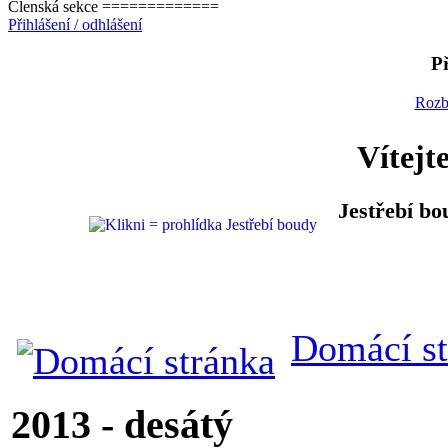
Členská sekce =============
Přihlášení / odhlášení
Př
Rozb
Vítejt
Jestřebí bo
Domácí st
2013 - desátý