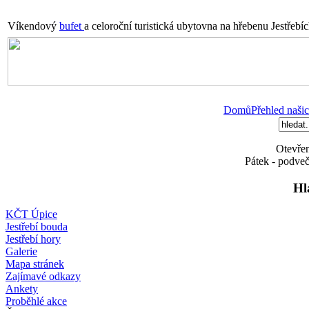
Víkendový
bufet
a celoroční turistická ubytovna na hřebenu Jestřebí
Domů
Přehled našic
Otevřen
Pátek - podveč
Hl
KČT Úpice
Jestřebí bouda
Jestřebí hory
Galerie
Mapa stránek
Zajímavé odkazy
Ankety
Proběhlé akce