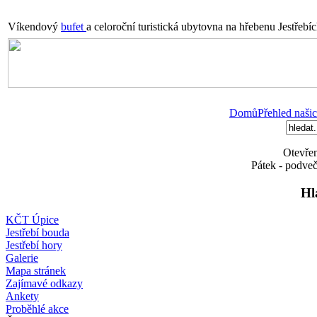
Víkendový
bufet
a celoroční turistická ubytovna na hřebenu Jestřebí
Domů
Přehled našic
Otevřen
Pátek - podveč
Hl
KČT Úpice
Jestřebí bouda
Jestřebí hory
Galerie
Mapa stránek
Zajímavé odkazy
Ankety
Proběhlé akce