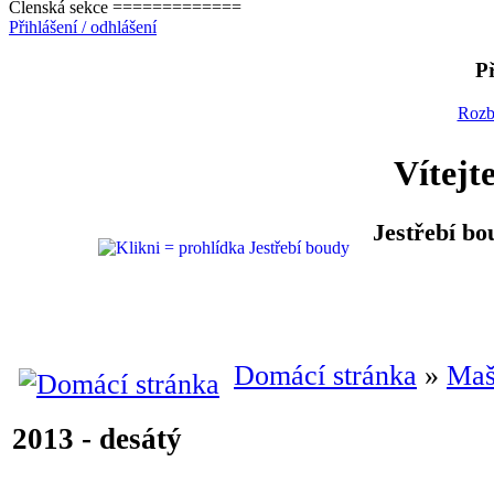
Členská sekce =============
Přihlášení / odhlášení
Př
Rozb
Vítejt
Jestřebí bo
Domácí stránka
»
Maš
2013 - desátý