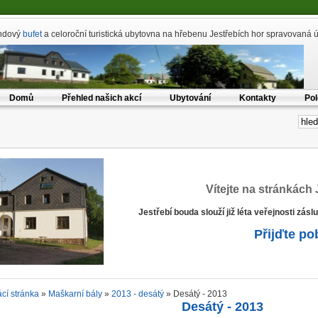
ndový
bufet
a celoroční turistická ubytovna na hřebenu Jestřebích hor spravovaná ú
Domů
Přehled našich akcí
Ubytování
Kontakty
Pol
h
Vítejte na stránkách 
Jestřebí bouda slouží již léta veřejnosti zásl
Přijďte pob
cí stránka
»
Maškarní bály
»
2013 - desátý
» Desátý - 2013
Desátý - 2013