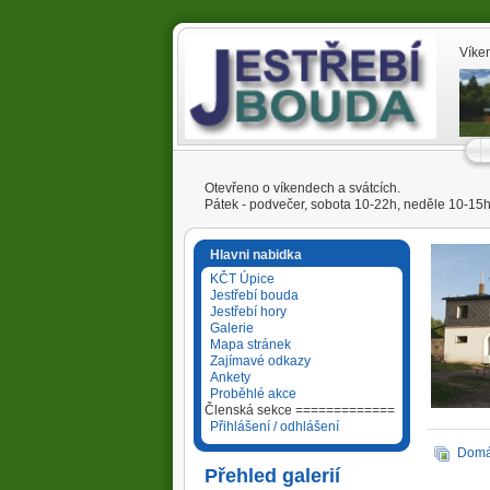
Víke
Otevřeno o víkendech a svátcích.
Pátek - podvečer, sobota 10-22h, neděle 10-15
Hlavni nabidka
KČT Úpice
Jestřebí bouda
Jestřebí hory
Galerie
Mapa stránek
Zajímavé odkazy
Ankety
Proběhlé akce
Členská sekce =============
Přihlášení / odhlášení
Domá
Přehled galerií