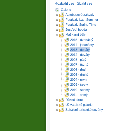
Rozbalit vše
Sbalit vše
Galerie
Autobusové zájezdy
Festivaly Last Summer
Festivaly Spring Time
Jestřebí bouda
Maškarní bály
2015 - dvanáctý
2014 - jedenáctý
2013 - desátý
2012 - devátý
2008 - pátý
2007 - čtvrtý
2006 - třetí
2005 - druhý
2004 - první
2009 - šestý
2010 - sedmý
2011 - osmý
Různé akce
Uživatelské galerie
Zahájení turistické sezóny