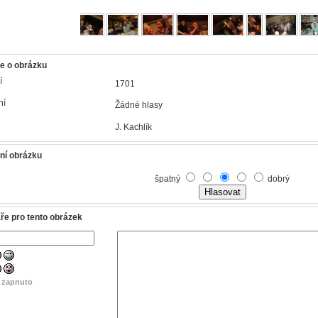
e o obrázku
í
1701
ní
Žádné hlasy
J. Kachlík
ní obrázku
špatný
dobrý
e pro tento obrázek
e
zapnuto