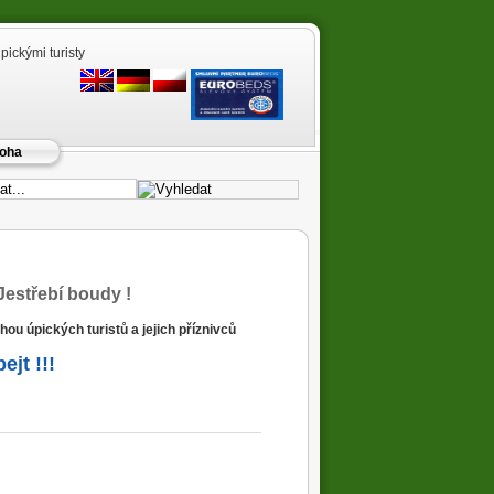
pickými turisty
oha
Jestřebí boudy !
uhou úpických turistů a jejich příznivců
ejt !!!