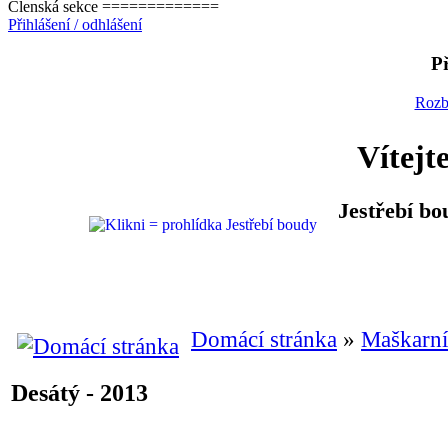
Členská sekce =============
Přihlášení / odhlášení
Př
Rozb
Vítejt
Jestřebí bo
Domácí stránka
»
Maškarní
Desátý - 2013