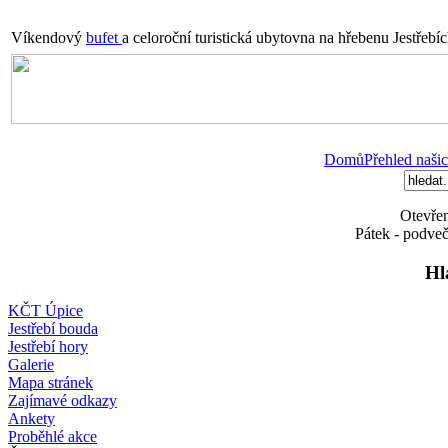
Víkendový
bufet
a celoroční turistická ubytovna na hřebenu Jestřebí
Domů
Přehled našic
Otevřen
Pátek - podveč
Hl
KČT Úpice
Jestřebí bouda
Jestřebí hory
Galerie
Mapa stránek
Zajímavé odkazy
Ankety
Proběhlé akce