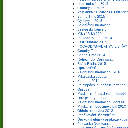
Letní putování 2015
CountryFest2015
Pozvánka na výlet pěší turistiky 
Spring Time 2015
Cyklovýlet 2015
Za ohřátou medovinou
Běžkařský koncert
Mikulášská 2014
Poslední slanění 2014
Last Summer 2014
POCHOD "SPADANÝM LISTÍM"
Country Fest
Spring Time 2014
Rohoznický Darmošlap
Bílá u Bílého 2015
Upozornění !!!
Za ohřátou medovinou 2016
Mikulášská zábava
Kolbaba 2014
Po stopách loupežník Lotranda 
Omluva
Maškarní bál na Jestřebí boudě 
Jaro je tady ... snad !
Za ohřátou medovinou dorazil i 
Maškarní medovinový bál 2013
Ohřátá medovina 2013
Poděkování účastníkům
Úpsko - metujská anabáze - po
Pozvánka:Nordkapp
Letní putování Jestřebími horam