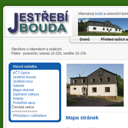
Víkendový
bufet
a celoroční tur
Domů
Přehled našich a
Otevřeno o víkendech a svátcích.
Pátek - podvečer, sobota 10-22h, neděle 10-15h
Hlavni nabidka
KČT Úpice
Jestřebí bouda
Jestřebí hory
Galerie
Mapa stránek
Zajímavé odkazy
Ankety
Proběhlé akce
Členská sekce
=============
Přihlášení / odhlášení
Mapa stránek