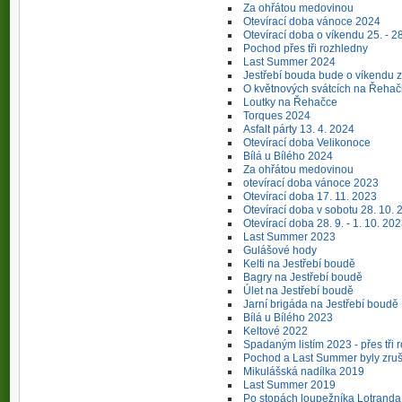
Za ohřátou medovinou
Otevírací doba vánoce 2024
Otevírací doba o víkendu 25. - 2
Pochod přes tři rozhledny
Last Summer 2024
Jestřebí bouda bude o víkendu 
O květnových svátcích na Řeha
Loutky na Řehačce
Torques 2024
Asfalt párty 13. 4. 2024
Otevírací doba Velikonoce
Bílá u Bílého 2024
Za ohřátou medovinou
otevírací doba vánoce 2023
Otevírací doba 17. 11. 2023
Otevírací doba v sobotu 28. 10. 
Otevírací doba 28. 9. - 1. 10. 20
Last Summer 2023
Gulášové hody
Kelti na Jestřebí boudě
Bagry na Jestřebí boudě
Úlet na Jestřebí boudě
Jarní brigáda na Jestřebí boudě
Bílá u Bílého 2023
Keltové 2022
Spadaným listím 2023 - přes tři 
Pochod a Last Summer byly zru
Mikulášská nadílka 2019
Last Summer 2019
Po stopách loupežníka Lotranda