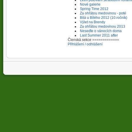
Nové galerie
Spring Time 2012
Za ohřátou medovinou - poté
Bílá u Bílého 2012 (10.ročník)
Výlet na Brendy
Za ohřátou medovinou 2013
Neseďte o vánocích doma
Last Summer 2011 after
Členská sekce =============
Přihlášení / odhlášení