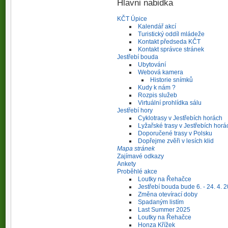
Hlavni nabidka
KČT Úpice
Kalendář akcí
Turistický oddíl mládeže
Kontakt předseda KČT
Kontakt správce stránek
Jestřebí bouda
Ubytování
Webová kamera
Historie snímků
Kudy k nám ?
Rozpis služeb
Virtuální prohlídka sálu
Jestřebí hory
Cyklotrasy v Jestřebích horách
Lyžařské trasy v Jestřebích horá
Doporučené trasy v Polsku
Dopřejme zvěři v lesích klid
Mapa stránek
Zajímavé odkazy
Ankety
Proběhlé akce
Loutky na Řehačce
Jestřebí bouda bude 6. - 24. 4. 
Změna otevírací doby
Spadaným listím
Last Summer 2025
Loutky na Řehačce
Honza Křížek