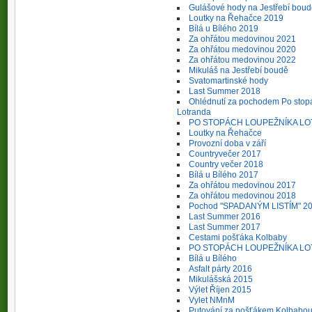
Gulášové hody na Jestřebí bou
Loutky na Řehačce 2019
Bílá u Bílého 2019
Za ohřátou medovinou 2021
Za ohřátou medovinou 2020
Za ohřátou medovinou 2022
Mikuláš na Jestřebí boudě
Svatomartinské hody
Last Summer 2018
Ohlédnutí za pochodem Po stop
Lotranda
PO STOPÁCH LOUPEŽNÍKA LO
Loutky na Řehačce
Provozní doba v září
Countryvečer 2017
Country večer 2018
Bílá u Bílého 2017
Za ohřátou medovinou 2017
Za ohřátou medovinou 2018
Pochod "SPADANÝM LISTÍM" 2
Last Summer 2016
Last Summer 2017
Cestami pošťáka Kolbaby
PO STOPÁCH LOUPEŽNÍKA L
Bílá u Bílého
Asfalt párty 2016
Mikulášská 2015
Výlet Říjen 2015
Vylet NMnM
Putování za pošťákem Kolbabo